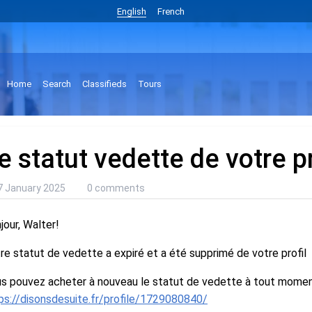
English
French
Home
Search
Classifieds
Tours
e statut vedette de votre pr
7 January 2025
0 comments
jour, Walter!
re statut de vedette a expiré et a été supprimé de votre profil
s pouvez acheter à nouveau le statut de vedette à tout moment 
ps://disonsdesuite.fr/profile/1729080840/