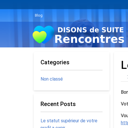
Blog
Categories
L
Non classé
Bon
Recent Posts
Vot
Vou
Le statut supérieur de votre
htt
profil a expir