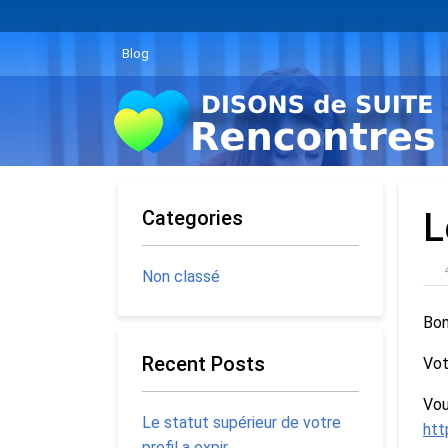
Blog
Categories
L
Non classé
Bon
Recent Posts
Vot
Vou
Le statut supérieur de votre
htt
profil a expir