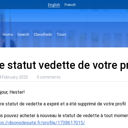
English
French
Home
Search
Classifieds
Tours
e statut vedette de votre pr
4 February 2025
0 comments
jour, Hester!
re statut de vedette a expiré et a été supprimé de votre profil
s pouvez acheter à nouveau le statut de vedette à tout moment 
ps://disonsdesuite.fr/profile/1738617015/