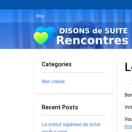
Blog
Categories
L
Non classé
Bon
Recent Posts
Vot
Vou
Le statut supérieur de votre
htt
profil a expir