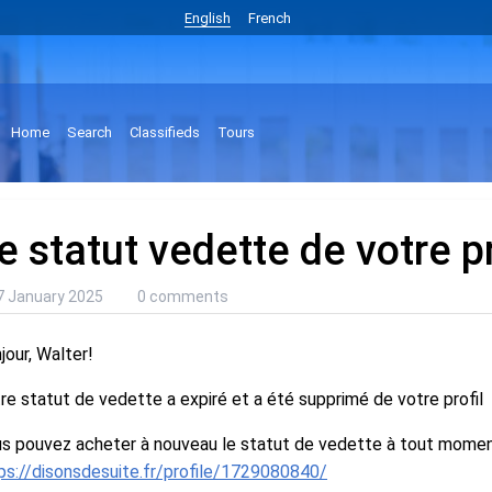
English
French
Home
Search
Classifieds
Tours
e statut vedette de votre pr
7 January 2025
0 comments
jour, Walter!
re statut de vedette a expiré et a été supprimé de votre profil
s pouvez acheter à nouveau le statut de vedette à tout moment 
ps://disonsdesuite.fr/profile/1729080840/