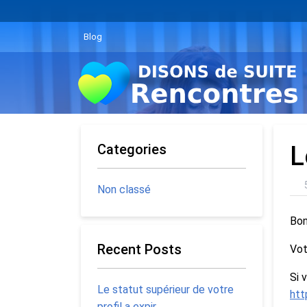
Blog
Categories
L
Non classé
Bon
Recent Posts
Vot
Si 
Le statut supérieur de votre
htt
profil a expir