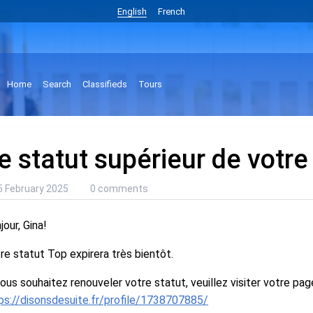
English
French
Home
Search
Classifieds
Tours
e statut supérieur de votre 
5 February 2025
0 comments
jour, Gina!
re statut Top expirera très bientôt.
vous souhaitez renouveler votre statut, veuillez visiter votre page
ps://disonsdesuite.fr/profile/1738707885/