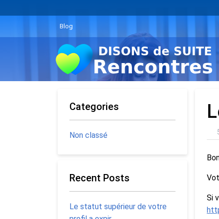
Blog
Categories
L
Non classé
Bon
Recent Posts
Vot
Si 
Le statut supérieur de votre
htt
profil a expir