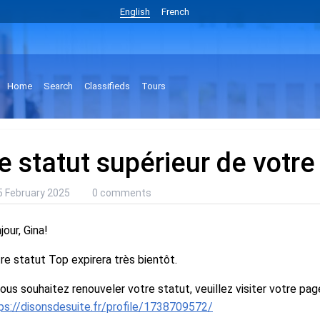
English
French
Home
Search
Classifieds
Tours
e statut supérieur de votre 
5 February 2025
0 comments
jour, Gina!
re statut Top expirera très bientôt.
vous souhaitez renouveler votre statut, veuillez visiter votre page
ps://disonsdesuite.fr/profile/1738709572/