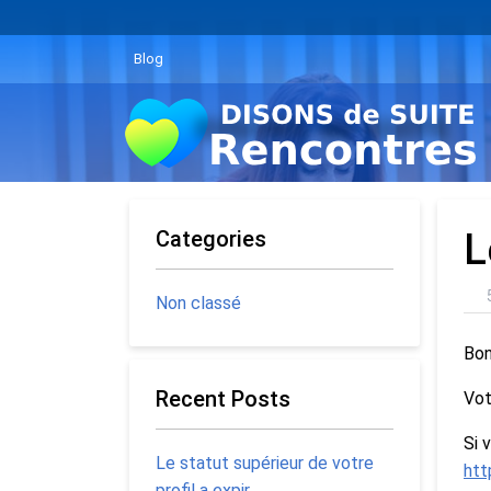
Blog
Categories
L
Non classé
Bon
Recent Posts
Vot
Si 
Le statut supérieur de votre
htt
profil a expir