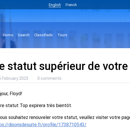
English
French
Home
Search
Classifieds
Tours
e statut supérieur de votre 
5 February 2025
0 comments
jour, Floyd!
re statut Top expirera très bientôt.
vous souhaitez renouveler votre statut, veuillez visiter votre page
ps://disonsdesuite.fr/profile/1738710543/