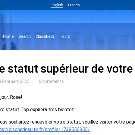
English
French
Home
Search
Classifieds
Tours
e statut supérieur de votre 
3 February 2025
0 comments
jour, Rose!
re statut Top expirera très bientôt.
vous souhaitez renouveler votre statut, veuillez visiter votre page
ps://disonsdesuite.fr/profile/1738550955/