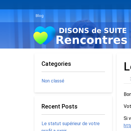
Blog
Categories
L
Non classé
Bon
Recent Posts
Vot
Si 
Le statut supérieur de votre
htt
profil a expir