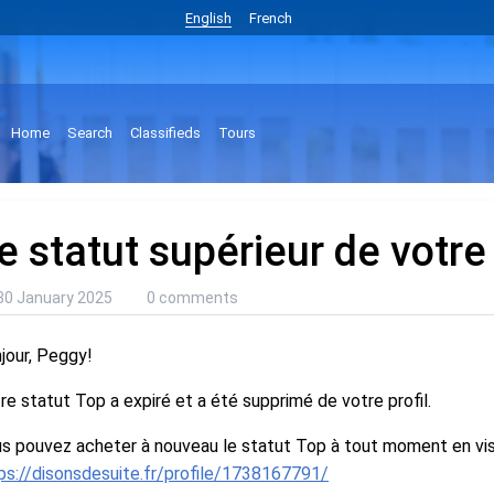
English
French
Home
Search
Classifieds
Tours
e statut supérieur de votre 
30 January 2025
0 comments
jour, Peggy!
re statut Top a expiré et a été supprimé de votre profil.
s pouvez acheter à nouveau le statut Top à tout moment en visi
ps://disonsdesuite.fr/profile/1738167791/