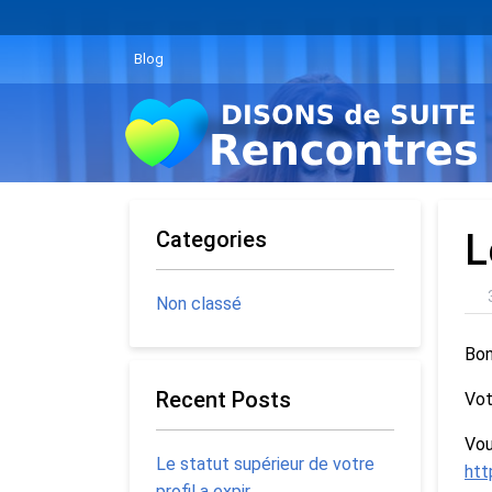
Blog
Categories
L
Non classé
Bon
Recent Posts
Vot
Vou
Le statut supérieur de votre
htt
profil a expir