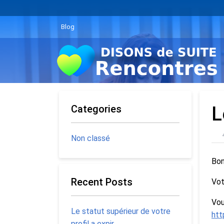
Blog
Categories
L
Non classé
Bon
Recent Posts
Vot
Vou
Le statut supérieur de votre
htt
profil a expir