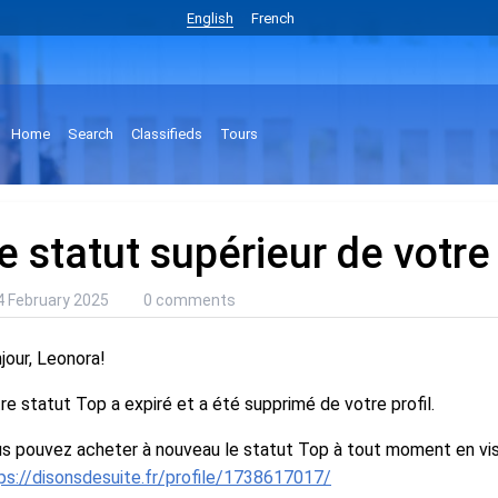
English
French
Home
Search
Classifieds
Tours
e statut supérieur de votre 
4 February 2025
0 comments
jour, Leonora!
re statut Top a expiré et a été supprimé de votre profil.
s pouvez acheter à nouveau le statut Top à tout moment en visi
ps://disonsdesuite.fr/profile/1738617017/