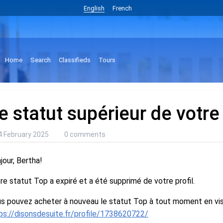
English
French
Home
Search
Classifieds
Tours
e statut supérieur de votre 
4 February 2025
0 comments
jour, Bertha!
re statut Top a expiré et a été supprimé de votre profil.
s pouvez acheter à nouveau le statut Top à tout moment en visi
ps://disonsdesuite.fr/profile/1738620722/