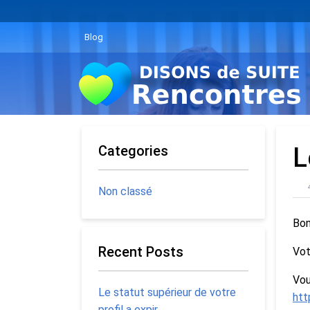
Blog
Categories
L
Non classé
Bon
Recent Posts
Vot
Vou
Le statut supérieur de votre
htt
profil a expir