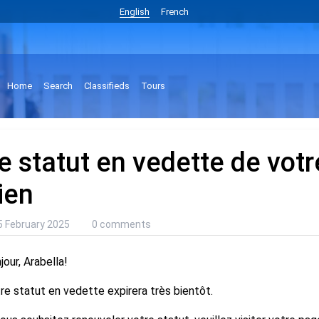
English
French
Home
Search
Classifieds
Tours
e statut en vedette de votre
ien
5 February 2025
0 comments
jour, Arabella!
re statut en vedette expirera très bientôt.