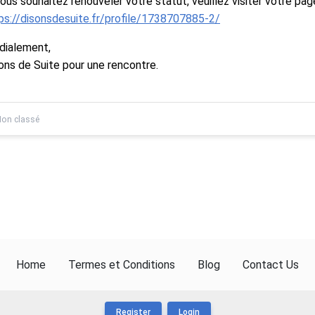
vous souhaitez renouveler votre statut, veuillez visiter votre page
ps://disonsdesuite.fr/profile/1738707885-2/
dialement,
ons de Suite pour une rencontre.
on classé
Home
Termes et Conditions
Blog
Contact Us
Register
Login